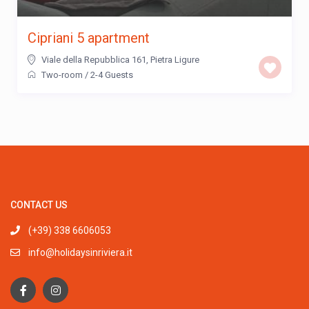
Cipriani 5 apartment
Viale della Repubblica 161
,
Pietra Ligure
Two-room
/
2-4 Guests
CONTACT US
(+39) 338 6606053
info@holidaysinriviera.it