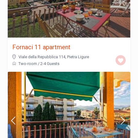
Fornaci 11 apartment
Viale della Repubblica 114
,
Pietra Ligure
Two-room
/
2-4 Guests